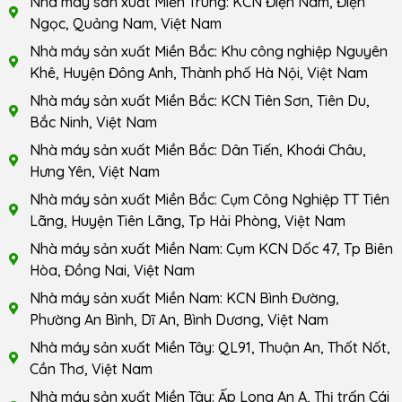
Nhà máy sản xuất Miền Trung: KCN Điện Nam, Điện
Ngọc, Quảng Nam, Việt Nam
Nhà máy sản xuất Miền Bắc: Khu công nghiệp Nguyên
Khê, Huyện Đông Anh, Thành phố Hà Nội, Việt Nam
Nhà máy sản xuất Miền Bắc: KCN Tiên Sơn, Tiên Du,
Bắc Ninh, Việt Nam
Nhà máy sản xuất Miền Bắc: Dân Tiến, Khoái Châu,
Hưng Yên, Việt Nam
Nhà máy sản xuất Miền Bắc: Cụm Công Nghiệp TT Tiên
Lãng, Huyện Tiên Lãng, Tp Hải Phòng, Việt Nam
Nhà máy sản xuất Miền Nam: Cụm KCN Dốc 47, Tp Biên
Hòa, Đồng Nai, Việt Nam
Nhà máy sản xuất Miền Nam: KCN Bình Đường,
Phường An Bình, Dĩ An, Bình Dương, Việt Nam
Nhà máy sản xuất Miền Tây: QL91, Thuận An, Thốt Nốt,
Cần Thơ, Việt Nam
Nhà máy sản xuất Miền Tây: Ấp Long An A, Thị trấn Cái