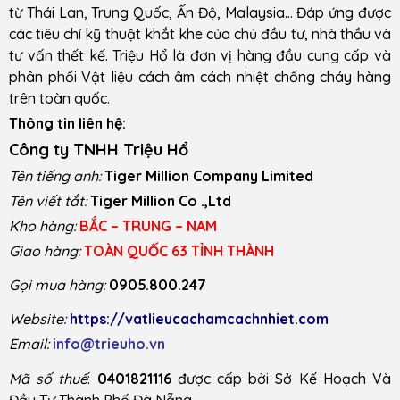
từ Thái Lan, Trung Quốc, Ấn Độ, Malaysia… Đáp ứng được
các tiêu chí kỹ thuật khắt khe của chủ đầu tư, nhà thầu và
tư vấn thết kế. Triệu Hổ là đơn vị hàng đầu cung cấp và
phân phối Vật liệu cách âm cách nhiệt chống cháy hàng
trên toàn quốc.
Thông tin liên hệ:
Công ty TNHH Triệu Hổ
Tên tiếng anh:
Tiger Million Company Limited
Tên viết tắt:
Tiger Million Co .,Ltd
Kho hàng:
BẮC – TRUNG – NAM
Giao hàng:
TOÀN QUỐC 63 TỈNH THÀNH
Gọi mua hàng:
0905.800.247
Website:
https://vatlieucachamcachnhiet.com
Email:
info@trieuho.vn
Mã số thuế
:
0401821116
được cấp bởi Sở Kế Hoạch Và
Đầu Tư Thành Phố Đà Nẵng