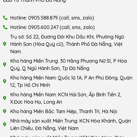
Hotline: 0905.588.879 (call, sms, zalo)
Hotline: 0905.600.247 (call, sms, zalo)
Trụ sở: Số 22, Đường Đôi Khu Dầu Khí, Phường Ngũ
Hành Sơn (Hòa Quý cũ), Thành Phố Đà Nẵng, Việt
Nam.
Kho hàng Miền Trung: 30 Hằng Phương Nữ Sĩ, P Hòa
Quý, Q Ngũ Hành Sơn, Tp Đà Nẵng
Kho hàng Miền Nam: Quốc lộ 1A, P An Phú Đông, Quận
12, Tp Hồ Chí Minh
Kho hàng Miền Nam: KCN Hải Sơn, Ấp Bình Tiền 2,
X.Đức Hòa Hạ, Long An
Kho hàng Miền Bắc: Tam Hiệp, Thanh Trì, Hà Nội
Nhà máy sản xuất Miền Trung: KCN Hòa Khánh, Quận
Liên Chiểu, Đà Nẵng, Việt Nam