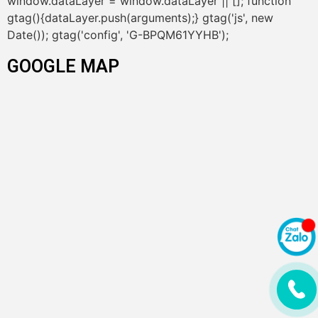
window.dataLayer = window.dataLayer || []; function
gtag(){dataLayer.push(arguments);} gtag('js', new
Date()); gtag('config', 'G-BPQM61YYHB');
GOOGLE MAP