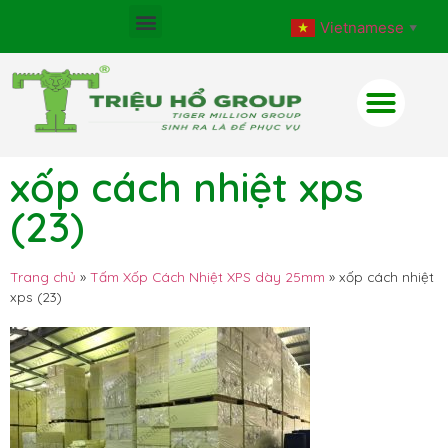
Vietnamese
▼
xốp cách nhiệt xps
(23)
Trang chủ
»
Tấm Xốp Cách Nhiệt XPS dày 25mm
»
xốp cách nhiệt
xps (23)