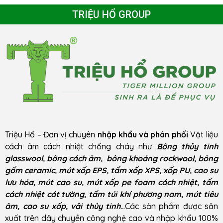
TRIỆU HỔ GROUP
Triệu Hổ – Đơn vị chuyên
nhập khẩu và phân phối
Vật liệu
cách âm cách nhiệt chống cháy như
Bông thủy tinh
glasswool, bông cách âm, bông khoáng rockwool, bông
gốm ceramic, mút xốp EPS, tấm xốp XPS, xốp PU, cao su
lưu hóa, mút cao su, mút xốp pe foam cách nhiệt, tấm
cách nhiệt cát tường, tấm túi khí phương nam, mút tiêu
âm, cao su xốp, vải thủy tinh
..
.Các sản phẩm được sản
xuất trên dây chuyền công nghệ cao và nhập khẩu 100%