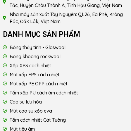
Tắc, Huyện Châu Thành A, Tỉnh Hậu Giang, Việt Nam
Nhà máy sản xuất Tây Nguyên: QL26, Ea Phê, Krông
Pắc, Đắk Lắk, Việt Nam
DANH MỤC SẢN PHẨM
Bông thủy tinh - Glaswool
Bông khoáng rockwool
Xốp XPS cách nhiệt
Mút xốp EPS cách nhiệt
Mút xốp PE OPP cách nhiệt
Tấm xốp PU cách âm cách nhiệt
Cao su lưu hóa
Mút cao su xốp eva
Tấm cách nhiệt Cát Tường
Mút tiêu âm