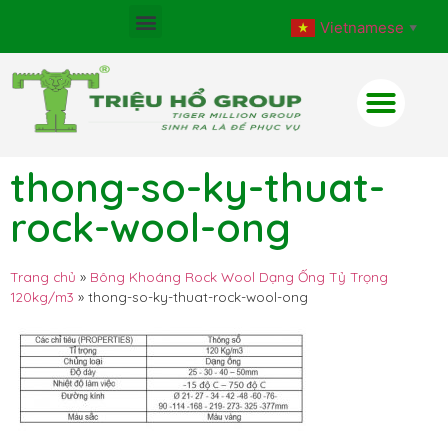
Vietnamese
▼
thong-so-ky-thuat-
rock-wool-ong
Trang chủ
»
Bông Khoáng Rock Wool Dạng Ống Tỷ Trọng
120kg/m3
»
thong-so-ky-thuat-rock-wool-ong