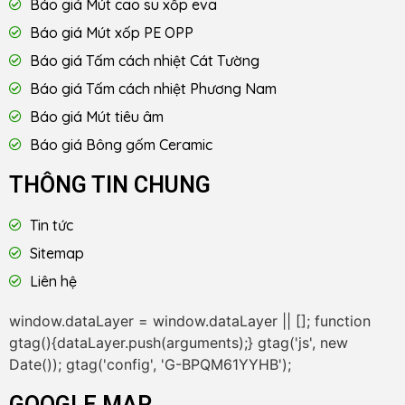
Báo giá Mút cao su xốp eva
Báo giá Mút xốp PE OPP
Báo giá Tấm cách nhiệt Cát Tường
Báo giá Tấm cách nhiệt Phương Nam
Báo giá Mút tiêu âm
Báo giá Bông gốm Ceramic
THÔNG TIN CHUNG
Tin tức
Sitemap
Liên hệ
window.dataLayer = window.dataLayer || []; function
gtag(){dataLayer.push(arguments);} gtag('js', new
Date()); gtag('config', 'G-BPQM61YYHB');
GOOGLE MAP