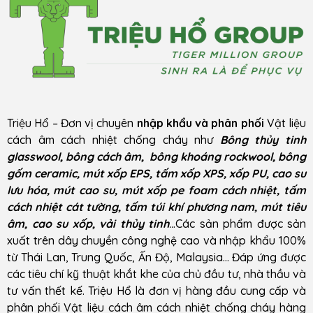
Triệu Hổ – Đơn vị chuyên
nhập khẩu và phân phối
Vật liệu
cách âm cách nhiệt chống cháy như
Bông thủy tinh
glasswool, bông cách âm, bông khoáng rockwool, bông
gốm ceramic, mút xốp EPS, tấm xốp XPS, xốp PU, cao su
lưu hóa, mút cao su, mút xốp pe foam cách nhiệt, tấm
cách nhiệt cát tường, tấm túi khí phương nam, mút tiêu
âm, cao su xốp, vải thủy tinh
..
.Các sản phẩm được sản
xuất trên dây chuyền công nghệ cao và nhập khẩu 100%
từ Thái Lan, Trung Quốc, Ấn Độ, Malaysia… Đáp ứng được
các tiêu chí kỹ thuật khắt khe của chủ đầu tư, nhà thầu và
tư vấn thết kế. Triệu Hổ là đơn vị hàng đầu cung cấp và
phân phối Vật liệu cách âm cách nhiệt chống cháy hàng