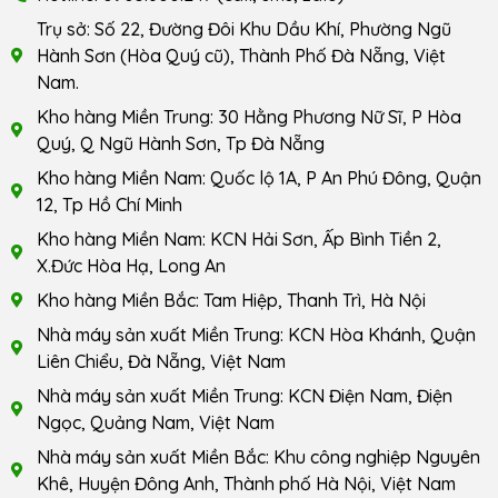
Trụ sở: Số 22, Đường Đôi Khu Dầu Khí, Phường Ngũ
Hành Sơn (Hòa Quý cũ), Thành Phố Đà Nẵng, Việt
Nam.
Kho hàng Miền Trung: 30 Hằng Phương Nữ Sĩ, P Hòa
Quý, Q Ngũ Hành Sơn, Tp Đà Nẵng
Kho hàng Miền Nam: Quốc lộ 1A, P An Phú Đông, Quận
12, Tp Hồ Chí Minh
Kho hàng Miền Nam: KCN Hải Sơn, Ấp Bình Tiền 2,
X.Đức Hòa Hạ, Long An
Kho hàng Miền Bắc: Tam Hiệp, Thanh Trì, Hà Nội
Nhà máy sản xuất Miền Trung: KCN Hòa Khánh, Quận
Liên Chiểu, Đà Nẵng, Việt Nam
Nhà máy sản xuất Miền Trung: KCN Điện Nam, Điện
Ngọc, Quảng Nam, Việt Nam
Nhà máy sản xuất Miền Bắc: Khu công nghiệp Nguyên
Khê, Huyện Đông Anh, Thành phố Hà Nội, Việt Nam