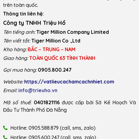
trên toàn quốc.
Thông tin liên hệ:
Công ty TNHH Triệu Hổ
Tên tiếng anh:
Tiger Million Company Limited
Tên viết tắt:
Tiger Million Co .,Ltd
Kho hàng:
BẮC – TRUNG – NAM
Giao hàng:
TOÀN QUỐC 63 TỈNH THÀNH
Gọi mua hàng:
0905.800.247
Website:
https://vatlieucachamcachnhiet.com
Email:
info@trieuho.vn
Mã số thuế
:
0401821116
được cấp bởi Sở Kế Hoạch Và
Đầu Tư Thành Phố Đà Nẵng
Hotline: 0905.588.879 (call, sms, zalo)
Hotline: 0905.600.247 (call, sms, zalo)