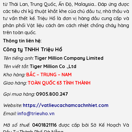
từ Thái Lan, Trung Quốc, Ấn Độ, Malaysia… Đáp ứng được
các tiêu chí kỹ thuật khắt khe của chủ đầu tư, nhà thầu và
tư vấn thết kế. Triệu Hổ là đơn vị hàng đầu cung cấp và
phân phối Vật liệu cách âm cách nhiệt chống cháy hàng
trên toàn quốc.
Thông tin liên hệ:
Công ty TNHH Triệu Hổ
Tên tiếng anh:
Tiger Million Company Limited
Tên viết tắt:
Tiger Million Co .,Ltd
Kho hàng:
BẮC – TRUNG – NAM
Giao hàng:
TOÀN QUỐC 63 TỈNH THÀNH
Gọi mua hàng:
0905.800.247
Website:
https://vatlieucachamcachnhiet.com
Email:
info@trieuho.vn
Mã số thuế
:
0401821116
được cấp bởi Sở Kế Hoạch Và
Đầu Tư Thành Phố Đà Nẵng