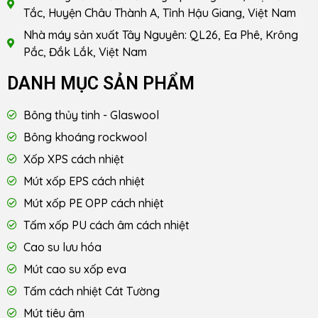
Tắc, Huyện Châu Thành A, Tỉnh Hậu Giang, Việt Nam
Nhà máy sản xuất Tây Nguyên: QL26, Ea Phê, Krông
Pắc, Đắk Lắk, Việt Nam
DANH MỤC SẢN PHẨM
Bông thủy tinh - Glaswool
Bông khoáng rockwool
Xốp XPS cách nhiệt
Mút xốp EPS cách nhiệt
Mút xốp PE OPP cách nhiệt
Tấm xốp PU cách âm cách nhiệt
Cao su lưu hóa
Mút cao su xốp eva
Tấm cách nhiệt Cát Tường
Mút tiêu âm