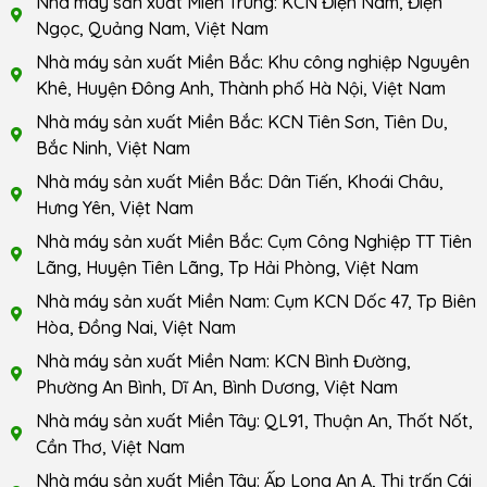
Nhà máy sản xuất Miền Trung: KCN Điện Nam, Điện
Ngọc, Quảng Nam, Việt Nam
Nhà máy sản xuất Miền Bắc: Khu công nghiệp Nguyên
Khê, Huyện Đông Anh, Thành phố Hà Nội, Việt Nam
Nhà máy sản xuất Miền Bắc: KCN Tiên Sơn, Tiên Du,
Bắc Ninh, Việt Nam
Nhà máy sản xuất Miền Bắc: Dân Tiến, Khoái Châu,
Hưng Yên, Việt Nam
Nhà máy sản xuất Miền Bắc: Cụm Công Nghiệp TT Tiên
Lãng, Huyện Tiên Lãng, Tp Hải Phòng, Việt Nam
Nhà máy sản xuất Miền Nam: Cụm KCN Dốc 47, Tp Biên
Hòa, Đồng Nai, Việt Nam
Nhà máy sản xuất Miền Nam: KCN Bình Đường,
Phường An Bình, Dĩ An, Bình Dương, Việt Nam
Nhà máy sản xuất Miền Tây: QL91, Thuận An, Thốt Nốt,
Cần Thơ, Việt Nam
Nhà máy sản xuất Miền Tây: Ấp Long An A, Thị trấn Cái