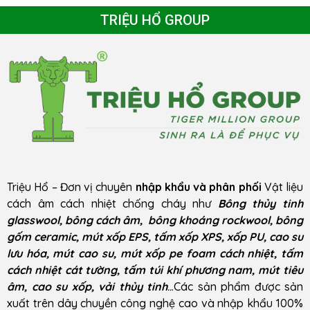
TRIỆU HỔ GROUP
Triệu Hổ – Đơn vị chuyên
nhập khẩu và phân phối
Vật liệu
cách âm cách nhiệt chống cháy như
Bông thủy tinh
glasswool, bông cách âm, bông khoáng rockwool, bông
gốm ceramic, mút xốp EPS, tấm xốp XPS, xốp PU, cao su
lưu hóa, mút cao su, mút xốp pe foam cách nhiệt, tấm
cách nhiệt cát tường, tấm túi khí phương nam, mút tiêu
âm, cao su xốp, vải thủy tinh
..
.Các sản phẩm được sản
xuất trên dây chuyền công nghệ cao và nhập khẩu 100%