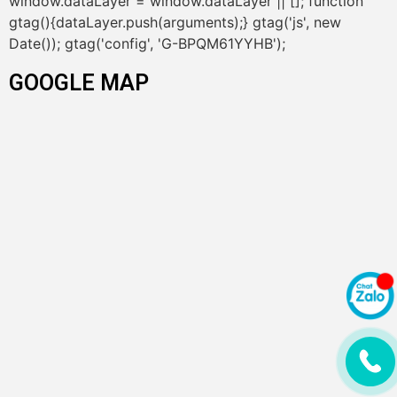
window.dataLayer = window.dataLayer || []; function
gtag(){dataLayer.push(arguments);} gtag('js', new
Date()); gtag('config', 'G-BPQM61YYHB');
GOOGLE MAP