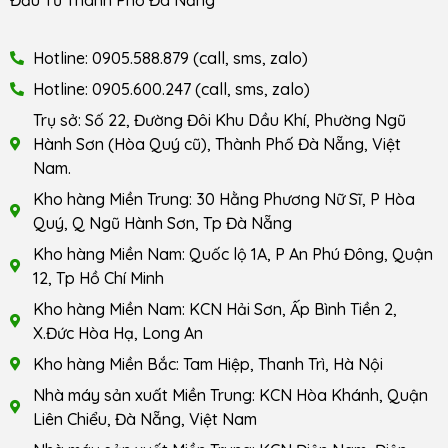
Hotline: 0905.588.879 (call, sms, zalo)
Hotline: 0905.600.247 (call, sms, zalo)
Trụ sở: Số 22, Đường Đôi Khu Dầu Khí, Phường Ngũ
Hành Sơn (Hòa Quý cũ), Thành Phố Đà Nẵng, Việt
Nam.
Kho hàng Miền Trung: 30 Hằng Phương Nữ Sĩ, P Hòa
Quý, Q Ngũ Hành Sơn, Tp Đà Nẵng
Kho hàng Miền Nam: Quốc lộ 1A, P An Phú Đông, Quận
12, Tp Hồ Chí Minh
Kho hàng Miền Nam: KCN Hải Sơn, Ấp Bình Tiền 2,
X.Đức Hòa Hạ, Long An
Kho hàng Miền Bắc: Tam Hiệp, Thanh Trì, Hà Nội
Nhà máy sản xuất Miền Trung: KCN Hòa Khánh, Quận
Liên Chiểu, Đà Nẵng, Việt Nam