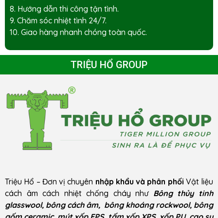
8. Hướng dẫn thi công tận tình.
9. Chăm sóc nhiệt tình 24/7.
10. Giao hàng nhanh chóng toàn quốc.
TRIỆU HỔ GROUP
Triệu Hổ – Đơn vị chuyên
nhập khẩu và phân phối
Vật liệu
cách âm cách nhiệt chống cháy như
Bông thủy tinh
glasswool, bông cách âm, bông khoáng rockwool, bông
gốm ceramic, mút xốp EPS, tấm xốp XPS, xốp PU, cao su