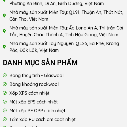
Phường An Bình, Dĩ An, Bình Dương, Việt Nam
Nhà máy sản xuất Miền Tây: QL91, Thuận An, Thốt Nốt,
Cần Thơ, Việt Nam
Nhà máy sản xuất Miền Tây: Ấp Long An A, Thị trấn Cái
Tắc, Huyện Châu Thành A, Tỉnh Hậu Giang, Việt Nam
Nhà máy sản xuất Tây Nguyên: QL26, Ea Phê, Krông
Pắc, Đắk Lắk, Việt Nam
DANH MỤC SẢN PHẨM
Bông thủy tinh - Glaswool
Bông khoáng rockwool
Xốp XPS cách nhiệt
Mút xốp EPS cách nhiệt
Mút xốp PE OPP cách nhiệt
Tấm xốp PU cách âm cách nhiệt