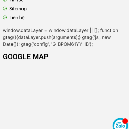
Sitemap
Liên hệ
window.dataLayer = window.dataLayer || []; function
gtag(){dataLayer.push(arguments);} gtag('js', new
Date()); gtag('config', 'G-BPQM61YYHB');
GOOGLE MAP