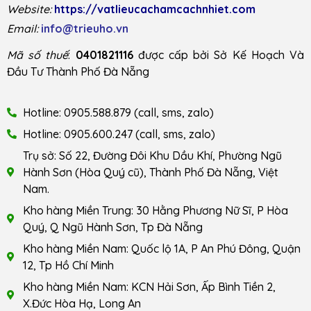
Website:
https://vatlieucachamcachnhiet.com
Email:
info@trieuho.vn
Mã số thuế
:
0401821116
được cấp bởi Sở Kế Hoạch Và
Đầu Tư Thành Phố Đà Nẵng
Hotline: 0905.588.879 (call, sms, zalo)
Hotline: 0905.600.247 (call, sms, zalo)
Trụ sở: Số 22, Đường Đôi Khu Dầu Khí, Phường Ngũ
Hành Sơn (Hòa Quý cũ), Thành Phố Đà Nẵng, Việt
Nam.
Kho hàng Miền Trung: 30 Hằng Phương Nữ Sĩ, P Hòa
Quý, Q Ngũ Hành Sơn, Tp Đà Nẵng
Kho hàng Miền Nam: Quốc lộ 1A, P An Phú Đông, Quận
12, Tp Hồ Chí Minh
Kho hàng Miền Nam: KCN Hải Sơn, Ấp Bình Tiền 2,
X.Đức Hòa Hạ, Long An