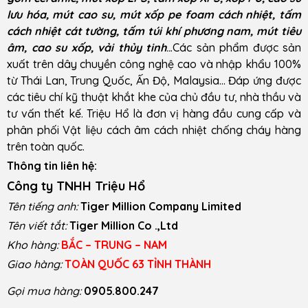
lưu hóa, mút cao su, mút xốp pe foam cách nhiệt, tấm
cách nhiệt cát tường, tấm túi khí phương nam, mút tiêu
âm, cao su xốp, vải thủy tinh
..
.Các sản phẩm được sản
xuất trên dây chuyền công nghệ cao và nhập khẩu 100%
từ Thái Lan, Trung Quốc, Ấn Độ, Malaysia… Đáp ứng được
các tiêu chí kỹ thuật khắt khe của chủ đầu tư, nhà thầu và
tư vấn thết kế. Triệu Hổ là đơn vị hàng đầu cung cấp và
phân phối Vật liệu cách âm cách nhiệt chống cháy hàng
trên toàn quốc.
Thông tin liên hệ:
Công ty TNHH Triệu Hổ
Tên tiếng anh:
Tiger Million Company Limited
Tên viết tắt:
Tiger Million Co .,Ltd
Kho hàng:
BẮC – TRUNG – NAM
Giao hàng:
TOÀN QUỐC 63 TỈNH THÀNH
Gọi mua hàng:
0905.800.247