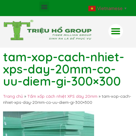
Vietnamese
▼
tam-xop-cach-nhiet-
xps-day-20mm-co-
uu-diem-gi-300×300
Trang chủ
»
Tấm xốp cách nhiệt XPS dày 20mm
»
tam-xop-cach-
nhiet-xps-day-20mm-co-uu-diem-gi-300×300