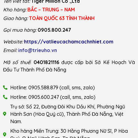
Tên viết tắt:
Tiger Million Co .,Ltd
Kho hàng:
BẮC – TRUNG – NAM
Giao hàng:
TOÀN QUỐC 63 TỈNH THÀNH
Gọi mua hàng:
0905.800.247
Website:
https://vatlieucachamcachnhiet.com
Email:
info@trieuho.vn
Mã số thuế
:
0401821116
được cấp bởi Sở Kế Hoạch Và
Đầu Tư Thành Phố Đà Nẵng
Hotline: 0905.588.879 (call, sms, zalo)
Hotline: 0905.600.247 (call, sms, zalo)
Trụ sở: Số 22, Đường Đôi Khu Dầu Khí, Phường Ngũ
Hành Sơn (Hòa Quý cũ), Thành Phố Đà Nẵng, Việt
Nam.
Kho hàng Miền Trung: 30 Hằng Phương Nữ Sĩ, P Hòa