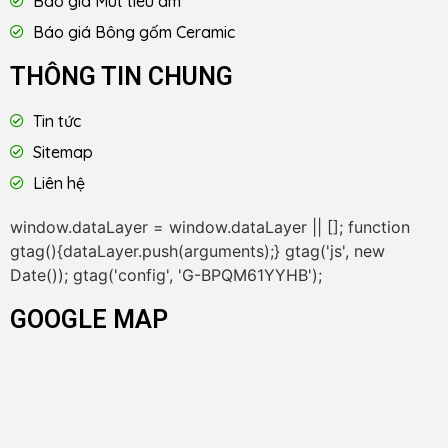
Báo giá Mút tiêu âm
Báo giá Bông gốm Ceramic
THÔNG TIN CHUNG
Tin tức
Sitemap
Liên hệ
window.dataLayer = window.dataLayer || []; function
gtag(){dataLayer.push(arguments);} gtag('js', new
Date()); gtag('config', 'G-BPQM61YYHB');
GOOGLE MAP