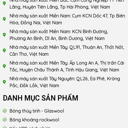
Nhà máy sản xuất Miền Bắc: Cụm Công Nghiệp TT Tiên
Lãng, Huyện Tiên Lãng, Tp Hải Phòng, Việt Nam
Nhà máy sản xuất Miền Nam: Cụm KCN Dốc 47, Tp Biên
Hòa, Đồng Nai, Việt Nam
Nhà máy sản xuất Miền Nam: KCN Bình Đường,
Phường An Bình, Dĩ An, Bình Dương, Việt Nam
Nhà máy sản xuất Miền Tây: QL91, Thuận An, Thốt Nốt,
Cần Thơ, Việt Nam
Nhà máy sản xuất Miền Tây: Ấp Long An A, Thị trấn Cái
Tắc, Huyện Châu Thành A, Tỉnh Hậu Giang, Việt Nam
Nhà máy sản xuất Tây Nguyên: QL26, Ea Phê, Krông
Pắc, Đắk Lắk, Việt Nam
DANH MỤC SẢN PHẨM
Bông thủy tinh - Glaswool
Bông khoáng rockwool