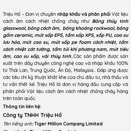
Triệu Hổ – Đơn vị chuyên
nhập khẩu và phân phối
Vật liệu
cách âm cách nhiệt chống cháy như
Bông thủy tinh
glasswool, bông cách âm, bông khoáng rockwool, bông
gốm ceramic, mút xốp EPS, tấm xốp XPS, xốp PU, cao su
lưu hóa, mút cao su, mút xốp pe foam cách nhiệt, tấm
cách nhiệt cát tường, tấm túi khí phương nam, mút tiêu
âm, cao su xốp, vải thủy tinh
..
.Các sản phẩm được sản
xuất trên dây chuyền công nghệ cao và nhập khẩu 100%
từ Thái Lan, Trung Quốc, Ấn Độ, Malaysia… Đáp ứng được
các tiêu chí kỹ thuật khắt khe của chủ đầu tư, nhà thầu và
tư vấn thết kế. Triệu Hổ là đơn vị hàng đầu cung cấp và
phân phối Vật liệu cách âm cách nhiệt chống cháy hàng
trên toàn quốc.
Thông tin liên hệ:
Công ty TNHH Triệu Hổ
Tên tiếng anh:
Tiger Million Company Limited