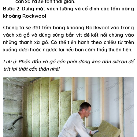
cần xả ra sẽ tốn thời gian.
Bước 2: Dựng mặt vách tường và cố định các tấm bông
khoáng Rockwool
Chúng ta sẽ đặt tấm bông khoáng Rockwool vào trong
vách xà gồ và dùng súng bắn vít để kết nối chúng vào
những thanh xà gồ. Có thể tiến hành theo chiều từ trên
xuống dưới hoặc ngược lại nếu bạn cảm thấy thuận tiện.
Lưu ý: Phần đầu xà gồ cần phải dùng keo dán silicon để
trít lại thật cẩn thận nhé!