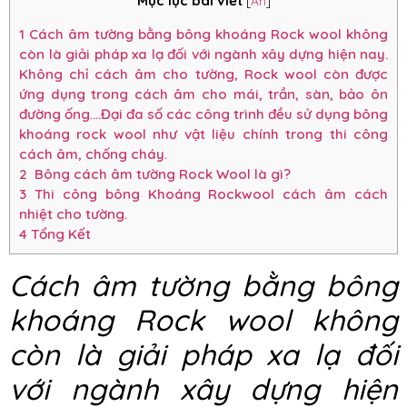
Mục lục bài viết
[
Ẩn
]
1
Cách âm tường bằng bông khoáng Rock wool không
còn là giải pháp xa lạ đối với ngành xây dựng hiện nay.
Không chỉ cách âm cho tường, Rock wool còn được
ứng dụng trong cách âm cho mái, trần, sàn, bảo ôn
đường ống….Đại đa số các công trình đều sử dụng bông
khoáng rock wool như vật liệu chính trong thi công
cách âm, chống cháy.
2
Bông cách âm tường Rock Wool là gì?
3
Thi công bông Khoáng Rockwool cách âm cách
nhiệt cho tường.
4
Tổng Kết
Cách âm tường bằng bông
khoáng Rock wool không
còn là giải pháp xa lạ đối
với ngành xây dựng hiện