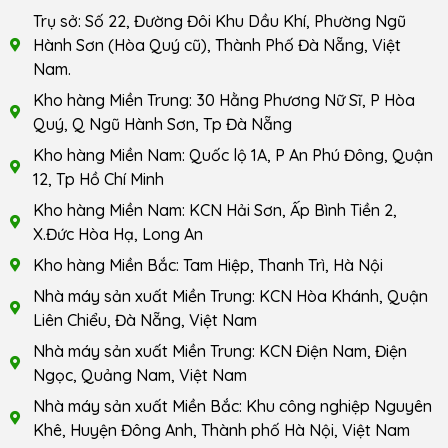
Trụ sở: Số 22, Đường Đôi Khu Dầu Khí, Phường Ngũ
Hành Sơn (Hòa Quý cũ), Thành Phố Đà Nẵng, Việt
Nam.
Kho hàng Miền Trung: 30 Hằng Phương Nữ Sĩ, P Hòa
Quý, Q Ngũ Hành Sơn, Tp Đà Nẵng
Kho hàng Miền Nam: Quốc lộ 1A, P An Phú Đông, Quận
12, Tp Hồ Chí Minh
Kho hàng Miền Nam: KCN Hải Sơn, Ấp Bình Tiền 2,
X.Đức Hòa Hạ, Long An
Kho hàng Miền Bắc: Tam Hiệp, Thanh Trì, Hà Nội
Nhà máy sản xuất Miền Trung: KCN Hòa Khánh, Quận
Liên Chiểu, Đà Nẵng, Việt Nam
Nhà máy sản xuất Miền Trung: KCN Điện Nam, Điện
Ngọc, Quảng Nam, Việt Nam
Nhà máy sản xuất Miền Bắc: Khu công nghiệp Nguyên
Khê, Huyện Đông Anh, Thành phố Hà Nội, Việt Nam