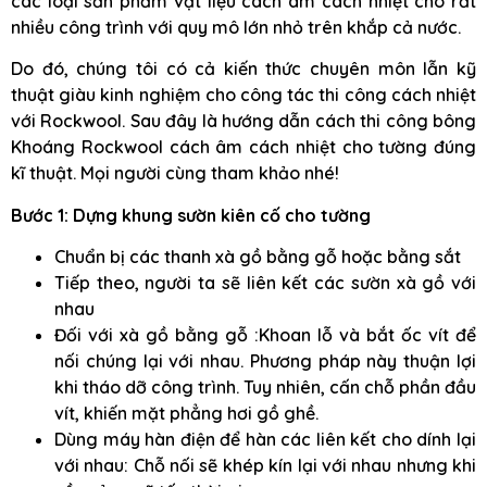
các loại sản phẩm vật liệu cách âm cách nhiệt cho rất
nhiều công trình với quy mô lớn nhỏ trên khắp cả nước.
Do đó, chúng tôi có cả kiến thức chuyên môn lẫn kỹ
thuật giàu kinh nghiệm cho công tác thi công cách nhiệt
với Rockwool. Sau đây là hướng dẫn cách thi công bông
Khoáng Rockwool cách âm cách nhiệt cho tường đúng
kĩ thuật. Mọi người cùng tham khảo nhé!
Bước 1: Dựng khung sườn kiên cố cho tường
Chuẩn bị các thanh xà gồ bằng gỗ hoặc bằng sắt
Tiếp theo, người ta sẽ liên kết các sườn xà gồ với
nhau
Đối với xà gồ bằng gỗ :Khoan lỗ và bắt ốc vít để
nối chúng lại với nhau. Phương pháp này thuận lợi
khi tháo dỡ công trình. Tuy nhiên, cấn chỗ phần đầu
vít, khiến mặt phẳng hơi gồ ghề.
Dùng máy hàn điện để hàn các liên kết cho dính lại
với nhau: Chỗ nối sẽ khép kín lại với nhau nhưng khi