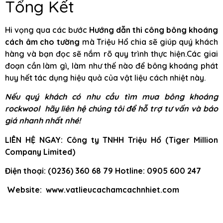
Tổng Kết
Hi vọng qua các bước
Hướng dẫn thi công bông khoáng
cách âm cho tường
mà Triệu Hổ chia sẽ giúp quý khách
hàng và bạn đọc sẽ nắm rõ quy trình thực hiện.Các giai
đoạn cần làm gì, làm như thế nào để bông khoáng phát
huy hết tác dụng hiệu quả của vật liệu cách nhiệt này.
Nếu quý khách có nhu cầu tìm mua bông khoáng
rockwool hãy liên hệ chúng tôi để hỗ trợ tư vấn và báo
giá nhanh nhất nhé!
LIÊN HỆ NGAY: Công ty TNHH Triệu Hổ (Tiger Million
Company Limited)
Điện thoại: (0236) 360 68 79 Hotline: 0905 600 247
Website: www.vatlieucachamcachnhiet.com