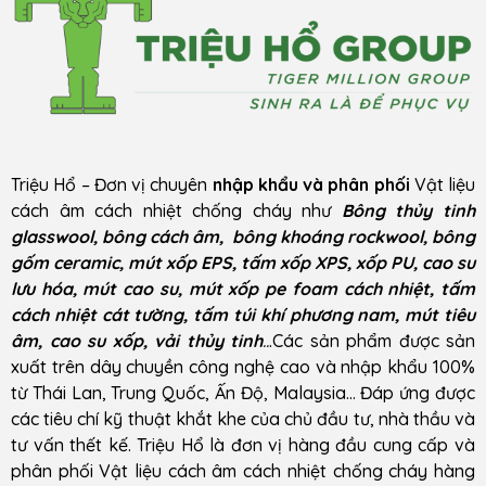
Triệu Hổ – Đơn vị chuyên
nhập khẩu và phân phối
Vật liệu
cách âm cách nhiệt chống cháy như
Bông thủy tinh
glasswool, bông cách âm, bông khoáng rockwool, bông
gốm ceramic, mút xốp EPS, tấm xốp XPS, xốp PU, cao su
lưu hóa, mút cao su, mút xốp pe foam cách nhiệt, tấm
cách nhiệt cát tường, tấm túi khí phương nam, mút tiêu
âm, cao su xốp, vải thủy tinh
..
.Các sản phẩm được sản
xuất trên dây chuyền công nghệ cao và nhập khẩu 100%
từ Thái Lan, Trung Quốc, Ấn Độ, Malaysia… Đáp ứng được
các tiêu chí kỹ thuật khắt khe của chủ đầu tư, nhà thầu và
tư vấn thết kế. Triệu Hổ là đơn vị hàng đầu cung cấp và
phân phối Vật liệu cách âm cách nhiệt chống cháy hàng