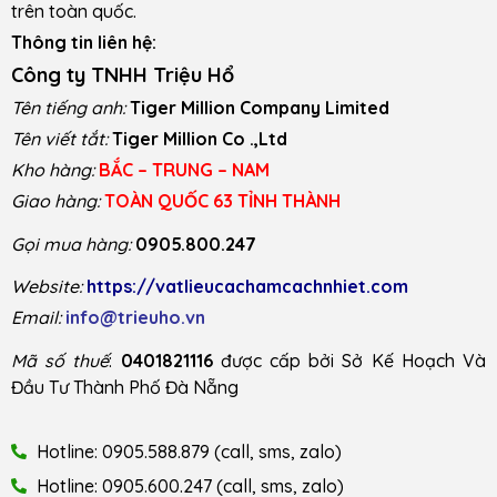
trên toàn quốc.
Thông tin liên hệ:
Công ty TNHH Triệu Hổ
Tên tiếng anh:
Tiger Million Company Limited
Tên viết tắt:
Tiger Million Co .,Ltd
Kho hàng:
BẮC – TRUNG – NAM
Giao hàng:
TOÀN QUỐC 63 TỈNH THÀNH
Gọi mua hàng:
0905.800.247
Website:
https://vatlieucachamcachnhiet.com
Email:
info@trieuho.vn
Mã số thuế
:
0401821116
được cấp bởi Sở Kế Hoạch Và
Đầu Tư Thành Phố Đà Nẵng
Hotline: 0905.588.879 (call, sms, zalo)
Hotline: 0905.600.247 (call, sms, zalo)