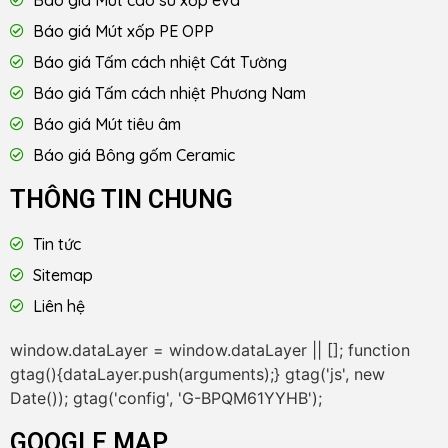
Báo giá Mút xốp PE OPP
Báo giá Tấm cách nhiệt Cát Tường
Báo giá Tấm cách nhiệt Phương Nam
Báo giá Mút tiêu âm
Báo giá Bông gốm Ceramic
THÔNG TIN CHUNG
Tin tức
Sitemap
Liên hệ
window.dataLayer = window.dataLayer || []; function
gtag(){dataLayer.push(arguments);} gtag('js', new
Date()); gtag('config', 'G-BPQM61YYHB');
GOOGLE MAP