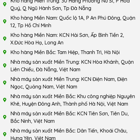
Kho hàng Miền Trung: 30 Hằng Phương Nữ Sĩ, P Hòa
Quý, Q Ngũ Hành Sơn, Tp Đà Nẵng
Kho hàng Miền Nam: Quốc lộ 1A, P An Phú Đông, Quận
12, Tp Hồ Chí Minh
Kho hàng Miền Nam: KCN Hải Sơn, Ấp Bình Tiền 2,
X.Đức Hòa Hạ, Long An
Kho hàng Miền Bắc: Tam Hiệp, Thanh Trì, Hà Nội
Nhà máy sản xuất Miền Trung: KCN Hòa Khánh, Quận
Liên Chiểu, Đà Nẵng, Việt Nam
Nhà máy sản xuất Miền Trung: KCN Điện Nam, Điện
Ngọc, Quảng Nam, Việt Nam
Nhà máy sản xuất Miền Bắc: Khu công nghiệp Nguyên
Khê, Huyện Đông Anh, Thành phố Hà Nội, Việt Nam
Nhà máy sản xuất Miền Bắc: KCN Tiên Sơn, Tiên Du,
Bắc Ninh, Việt Nam
Nhà máy sản xuất Miền Bắc: Dân Tiến, Khoái Châu,
Hưng Yên, Việt Nam