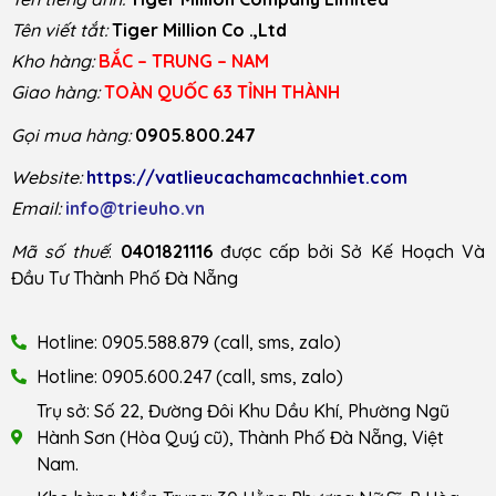
Tên viết tắt:
Tiger Million Co .,Ltd
Kho hàng:
BẮC – TRUNG – NAM
Giao hàng:
TOÀN QUỐC 63 TỈNH THÀNH
Gọi mua hàng:
0905.800.247
Website:
https://vatlieucachamcachnhiet.com
Email:
info@trieuho.vn
Mã số thuế
:
0401821116
được cấp bởi Sở Kế Hoạch Và
Đầu Tư Thành Phố Đà Nẵng
Hotline: 0905.588.879 (call, sms, zalo)
Hotline: 0905.600.247 (call, sms, zalo)
Trụ sở: Số 22, Đường Đôi Khu Dầu Khí, Phường Ngũ
Hành Sơn (Hòa Quý cũ), Thành Phố Đà Nẵng, Việt
Nam.