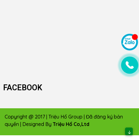
FACEBOOK
Copyright @ 2017 | Triệu Hổ Group | Đã đăng ký bản
quyền | Designed By
Triệu Hổ Co,Ltd
↓