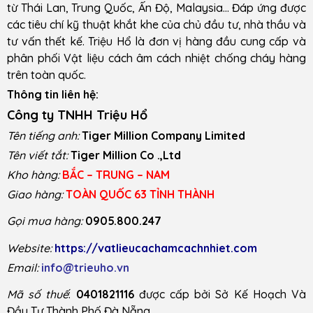
từ Thái Lan, Trung Quốc, Ấn Độ, Malaysia… Đáp ứng được
các tiêu chí kỹ thuật khắt khe của chủ đầu tư, nhà thầu và
tư vấn thết kế. Triệu Hổ là đơn vị hàng đầu cung cấp và
phân phối Vật liệu cách âm cách nhiệt chống cháy hàng
trên toàn quốc.
Thông tin liên hệ:
Công ty TNHH Triệu Hổ
Tên tiếng anh:
Tiger Million Company Limited
Tên viết tắt:
Tiger Million Co .,Ltd
Kho hàng:
BẮC – TRUNG – NAM
Giao hàng:
TOÀN QUỐC 63 TỈNH THÀNH
Gọi mua hàng:
0905.800.247
Website:
https://vatlieucachamcachnhiet.com
Email:
info@trieuho.vn
Mã số thuế
:
0401821116
được cấp bởi Sở Kế Hoạch Và
Đầu Tư Thành Phố Đà Nẵng