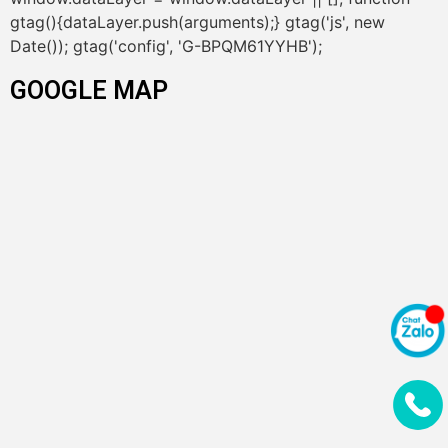
gtag(){dataLayer.push(arguments);} gtag('js', new
Date()); gtag('config', 'G-BPQM61YYHB');
GOOGLE MAP