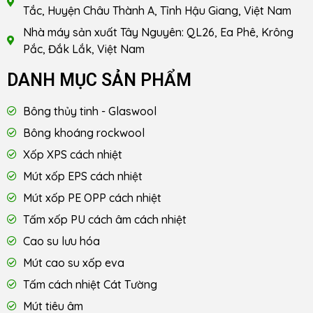
Tắc, Huyện Châu Thành A, Tỉnh Hậu Giang, Việt Nam
Nhà máy sản xuất Tây Nguyên: QL26, Ea Phê, Krông
Pắc, Đắk Lắk, Việt Nam
DANH MỤC SẢN PHẨM
Bông thủy tinh - Glaswool
Bông khoáng rockwool
Xốp XPS cách nhiệt
Mút xốp EPS cách nhiệt
Mút xốp PE OPP cách nhiệt
Tấm xốp PU cách âm cách nhiệt
Cao su lưu hóa
Mút cao su xốp eva
Tấm cách nhiệt Cát Tường
Mút tiêu âm