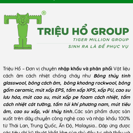
Triệu Hổ – Đơn vị chuyên
nhập khẩu và phân phối
Vật liệu
cách âm cách nhiệt chống cháy như
Bông thủy tinh
glasswool, bông cách âm, bông khoáng rockwool, bông
gốm ceramic, mút xốp EPS, tấm xốp XPS, xốp PU, cao su
lưu hóa, mút cao su, mút xốp pe foam cách nhiệt, tấm
cách nhiệt cát tường, tấm túi khí phương nam, mút tiêu
âm, cao su xốp, vải thủy tinh
..
.Các sản phẩm được sản
xuất trên dây chuyền công nghệ cao và nhập khẩu 100%
từ Thái Lan, Trung Quốc, Ấn Độ, Malaysia… Đáp ứng được
các tiêu chí kỹ thuật khắt khe của chủ đầu tư, nhà thầu và