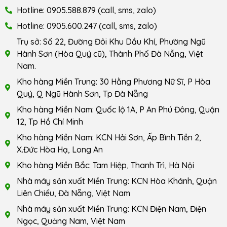
Hotline: 0905.588.879 (call, sms, zalo)
Hotline: 0905.600.247 (call, sms, zalo)
Trụ sở: Số 22, Đường Đôi Khu Dầu Khí, Phường Ngũ
Hành Sơn (Hòa Quý cũ), Thành Phố Đà Nẵng, Việt
Nam.
Kho hàng Miền Trung: 30 Hằng Phương Nữ Sĩ, P Hòa
Quý, Q Ngũ Hành Sơn, Tp Đà Nẵng
Kho hàng Miền Nam: Quốc lộ 1A, P An Phú Đông, Quận
12, Tp Hồ Chí Minh
Kho hàng Miền Nam: KCN Hải Sơn, Ấp Bình Tiền 2,
X.Đức Hòa Hạ, Long An
Kho hàng Miền Bắc: Tam Hiệp, Thanh Trì, Hà Nội
Nhà máy sản xuất Miền Trung: KCN Hòa Khánh, Quận
Liên Chiểu, Đà Nẵng, Việt Nam
Nhà máy sản xuất Miền Trung: KCN Điện Nam, Điện
Ngọc, Quảng Nam, Việt Nam