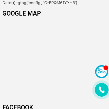
Date()); gtag('config', 'G-BPQM61YYHB');
GOOGLE MAP
FACEBOOK