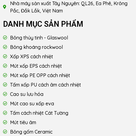
Nhà máy sản xuất Tây Nguyên: QL26, Ea Phê, Krông
Pắc, Đắk Lắk, Việt Nam
DANH MỤC SẢN PHẨM
Bông thủy tinh - Glaswool
Bông khoáng rockwool
Xốp XPS cách nhiệt
Mút xốp EPS cách nhiệt
Mút xốp PE OPP cách nhiệt
Tấm xốp PU cách âm cách nhiệt
Cao su lưu hóa
Mút cao su xốp eva
Tấm cách nhiệt Cát Tường
Mút tiêu âm
Bông gốm Ceramic