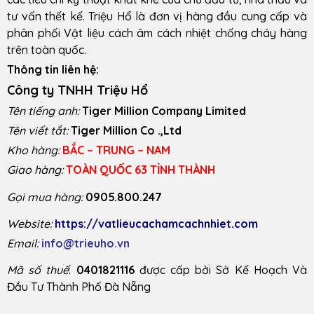
tư vấn thết kế. Triệu Hổ là đơn vị hàng đầu cung cấp và
phân phối Vật liệu cách âm cách nhiệt chống cháy hàng
trên toàn quốc.
Thông tin liên hệ:
Công ty TNHH Triệu Hổ
Tên tiếng anh:
Tiger Million Company Limited
Tên viết tắt:
Tiger Million Co .,Ltd
Kho hàng:
BẮC – TRUNG – NAM
Giao hàng:
TOÀN QUỐC 63 TỈNH THÀNH
Gọi mua hàng:
0905.800.247
Website:
https://vatlieucachamcachnhiet.com
Email:
info@trieuho.vn
Mã số thuế
:
0401821116
được cấp bởi Sở Kế Hoạch Và
Đầu Tư Thành Phố Đà Nẵng