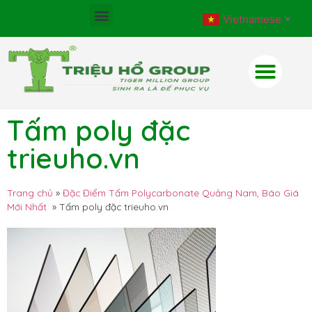
Vietnamese
▼
Tấm poly đặc
trieuho.vn
Trang chủ
»
Đặc Điểm Tấm Polycarbonate Quảng Nam, Báo Giá
Mới Nhất
»
Tấm poly đặc trieuho.vn