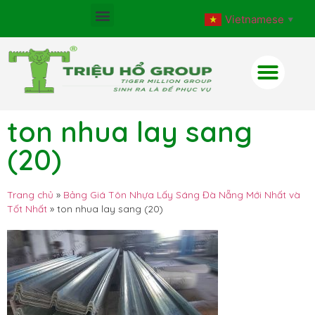
Vietnamese
▼
ton nhua lay sang
(20)
Trang chủ
»
Bảng Giá Tôn Nhựa Lấy Sáng Đà Nẵng Mới Nhất và
Tốt Nhất
»
ton nhua lay sang (20)