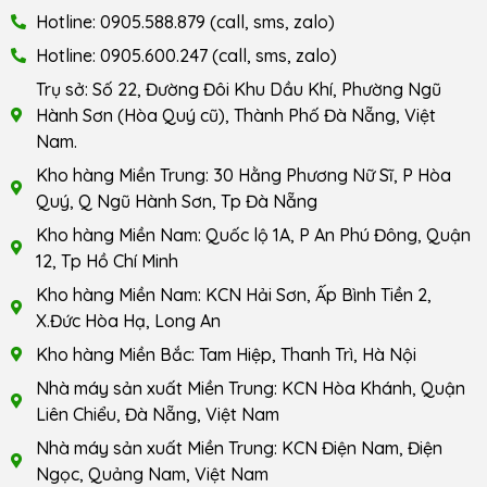
Hotline: 0905.588.879 (call, sms, zalo)
Hotline: 0905.600.247 (call, sms, zalo)
Trụ sở: Số 22, Đường Đôi Khu Dầu Khí, Phường Ngũ
Hành Sơn (Hòa Quý cũ), Thành Phố Đà Nẵng, Việt
Nam.
Kho hàng Miền Trung: 30 Hằng Phương Nữ Sĩ, P Hòa
Quý, Q Ngũ Hành Sơn, Tp Đà Nẵng
Kho hàng Miền Nam: Quốc lộ 1A, P An Phú Đông, Quận
12, Tp Hồ Chí Minh
Kho hàng Miền Nam: KCN Hải Sơn, Ấp Bình Tiền 2,
X.Đức Hòa Hạ, Long An
Kho hàng Miền Bắc: Tam Hiệp, Thanh Trì, Hà Nội
Nhà máy sản xuất Miền Trung: KCN Hòa Khánh, Quận
Liên Chiểu, Đà Nẵng, Việt Nam
Nhà máy sản xuất Miền Trung: KCN Điện Nam, Điện
Ngọc, Quảng Nam, Việt Nam