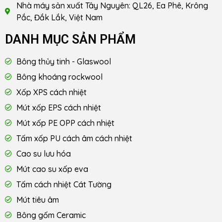
Nhà máy sản xuất Tây Nguyên: QL26, Ea Phê, Krông
Pắc, Đắk Lắk, Việt Nam
DANH MỤC SẢN PHẨM
Bông thủy tinh - Glaswool
Bông khoáng rockwool
Xốp XPS cách nhiệt
Mút xốp EPS cách nhiệt
Mút xốp PE OPP cách nhiệt
Tấm xốp PU cách âm cách nhiệt
Cao su lưu hóa
Mút cao su xốp eva
Tấm cách nhiệt Cát Tường
Mút tiêu âm
Bông gốm Ceramic