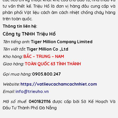
tư vấn thết kế. Triệu Hổ là đơn vị hàng đầu cung cấp và
phân phối Vật liệu cách âm cách nhiệt chống cháy hàng
trên toàn quốc.
Thông tin liên hệ:
Công ty TNHH Triệu Hổ
Tên tiếng anh:
Tiger Million Company Limited
Tên viết tắt:
Tiger Million Co .,Ltd
Kho hàng:
BẮC – TRUNG – NAM
Giao hàng:
TOÀN QUỐC 63 TỈNH THÀNH
Gọi mua hàng:
0905.800.247
Website:
https://vatlieucachamcachnhiet.com
Email:
info@trieuho.vn
Mã số thuế
:
0401821116
được cấp bởi Sở Kế Hoạch Và
Đầu Tư Thành Phố Đà Nẵng