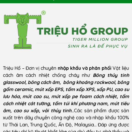
Triệu Hổ – Đơn vị chuyên
nhập khẩu và phân phối
Vật liệu
cách âm cách nhiệt chống cháy như
Bông thủy tinh
glasswool, bông cách âm, bông khoáng rockwool, bông
gốm ceramic, mút xốp EPS, tấm xốp XPS, xốp PU, cao su
lưu hóa, mút cao su, mút xốp pe foam cách nhiệt, tấm
cách nhiệt cát tường, tấm túi khí phương nam, mút tiêu
âm, cao su xốp, vải thủy tinh
..
.Các sản phẩm được sản
xuất trên dây chuyền công nghệ cao và nhập khẩu 100%
từ Thái Lan, Trung Quốc, Ấn Độ, Malaysia… Đáp ứng được
các tiêu chí kỹ thuật khắt khe của chủ đầu tư, nhà thầu và