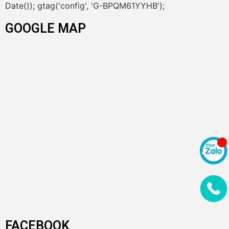
Date()); gtag('config', 'G-BPQM61YYHB');
GOOGLE MAP
FACEBOOK