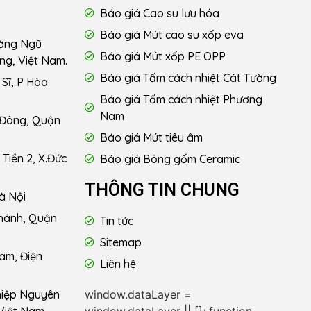
Báo giá Cao su lưu hóa
Báo giá Mút cao su xốp eva
ường Ngũ
Báo giá Mút xốp PE OPP
ng, Việt Nam.
Báo giá Tấm cách nhiệt Cát Tường
Sĩ, P Hòa
Báo giá Tấm cách nhiệt Phương
Nam
 Đông, Quận
Báo giá Mút tiêu âm
Tiền 2, X.Đức
Báo giá Bông gốm Ceramic
THÔNG TIN CHUNG
à Nội
hánh, Quận
Tin tức
Sitemap
am, Điện
Liên hệ
window.dataLayer =
hiệp Nguyên