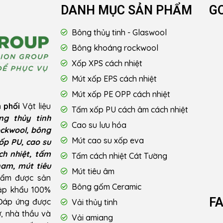
DANH MỤC SẢN PHẨM
G
Bông thủy tinh - Glaswool
Bông khoáng rockwool
Xốp XPS cách nhiệt
Mút xốp EPS cách nhiệt
Mút xốp PE OPP cách nhiệt
 phối
Vật liệu
Tấm xốp PU cách âm cách nhiệt
ng thủy tinh
Cao su lưu hóa
ckwool, bông
Mút cao su xốp eva
ốp PU, cao su
ch nhiệt, tấm
Tấm cách nhiệt Cát Tường
nam, mút tiêu
Mút tiêu âm
hẩm được sản
Bông gốm Ceramic
hập khẩu 100%
F
 Đáp ứng được
Vải thủy tinh
ư, nhà thầu và
Vải amiang