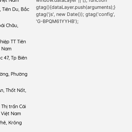
window.dataLayer || []; function
Việt Nam
gtag(){dataLayer.push(arguments);}
 Tiên Du, Bắc
gtag('js', new Date()); gtag('config',
'G-BPQM61YYHB');
ái Châu,
iệp TT Tiên
t Nam
 47, Tp Biên
ường, Phường
n, Thốt Nốt,
Thị trấn Cái
 Việt Nam
Phê, Krông