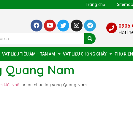
Trang chủ
Sitema
0905.
Hotlin
VẬT LIỆU TIÊU ÂM – TÁN ÂM
VẬT LIỆU CHỐNG CHÁY
PHỤ KIỆN
ng Quang Nam
m Mới Nhất
»
ton nhua lay sang Quang Nam