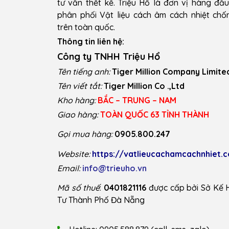
tư vấn thết kế. Triệu Hổ là đơn vị hàng đầ
phân phối Vật liệu cách âm cách nhiệt ch
trên toàn quốc.
Thông tin liên hệ:
Công ty TNHH Triệu Hổ
Tên tiếng anh:
Tiger Million Company Limite
Tên viết tắt:
Tiger Million Co .,Ltd
Kho hàng:
BẮC – TRUNG – NAM
Giao hàng:
TOÀN QUỐC 63 TỈNH THÀNH
Gọi mua hàng:
0905.800.247
Website:
https://vatlieucachamcachnhiet.
Email:
info@trieuho.vn
Mã số thuế
:
0401821116
được cấp bởi Sở Kế 
Tư Thành Phố Đà Nẵng