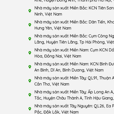
Khê, Huyện Đông Anh, Thành phố Hà Nội, 
Nhà máy sản xuất Miền Bắc: KCN Tiên Sơn,
Ninh, Việt Nam
Nhà máy sản xuất Miền Bắc: Dân Tiến, Kho
Hưng Yên, Việt Nam
Nhà máy sản xuất Miền Bắc: Cụm Công Ngh
Lãng, Huyện Tiên Lãng, Tp Hải Phòng, Việ
Nhà máy sản xuất Miền Nam: Cụm KCN Dốc
Hòa, Đồng Nai, Việt Nam
Nhà máy sản xuất Miền Nam: KCN Bình Đ
An Bình, Dĩ An, Bình Dương, Việt Nam
Nhà máy sản xuất Miền Tây: QL91, Thuận A
Cần Thơ, Việt Nam
Nhà máy sản xuất Miền Tây: Ấp Long An A, 
Tắc, Huyện Châu Thành A, Tỉnh Hậu Giang,
Nhà máy sản xuất Tây Nguyên: QL26, Ea 
Pắc, Đắk Lắk, Việt Nam