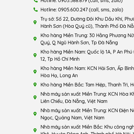
Hotline: 0905.588.879 (call, sms, zalo)
Hotline: 0905.600.247 (call, sms, zalo)
Trụ sở: Số 22, Đường Đôi Khu Dầu Khí, Ph
Hành Sơn (Hòa Quý cũ), Thành Phố Đà Nẵ
Kho hàng Miền Trung: 30 Hằng Phương Nữ 
Quý, Q Ngũ Hành Sơn, Tp Đà Nẵng
Kho hàng Miền Nam: Quốc lộ 1A, P An Phú
12, Tp Hồ Chí Minh
Kho hàng Miền Nam: KCN Hải Sơn, Ấp Bình 
Hòa Hạ, Long An
Kho hàng Miền Bắc: Tam Hiệp, Thanh Trì, H
Nhà máy sản xuất Miền Trung: KCN Hòa K
Liên Chiểu, Đà Nẵng, Việt Nam
Nhà máy sản xuất Miền Trung: KCN Điện N
Ngọc, Quảng Nam, Việt Nam
Nhà máy sản xuất Miền Bắc: Khu công ng