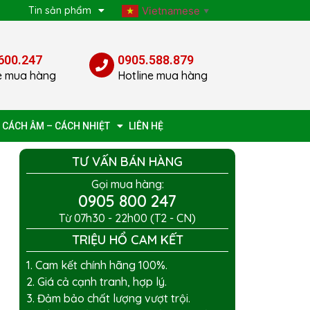
p
Tin sản phẩm
Vietnamese
▼
600.247
0905.588.879
e mua hàng
Hotline mua hàng
 CÁCH ÂM – CÁCH NHIỆT
LIÊN HỆ
TƯ VẤN BÁN HÀNG
Gọi mua hàng:
0905 800 247
Từ 07h30 - 22h00 (T2 - CN)
TRIỆU HỔ CAM KẾT
1. Cam kết chính hãng 100%.
2. Giá cả cạnh tranh, hợp lý.
3. Đảm bảo chất lượng vượt trội.