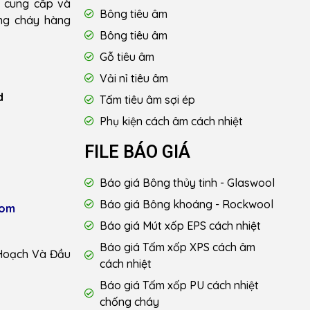
u cung cấp và
Bông tiêu âm
ống cháy hàng
Bông tiêu âm
Gỗ tiêu âm
Vải nỉ tiêu âm
d
Tấm tiêu âm sợi ép
Phụ kiện cách âm cách nhiệt
FILE BÁO GIÁ
Báo giá Bông thủy tinh - Glaswool
Báo giá Bông khoáng - Rockwool
com
Báo giá Mút xốp EPS cách nhiệt
Báo giá Tấm xốp XPS cách âm
Hoạch Và Đầu
cách nhiệt
Báo giá Tấm xốp PU cách nhiệt
chống cháy