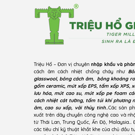
Triệu Hổ – Đơn vị chuyên
nhập khẩu và phân
cách âm cách nhiệt chống cháy như
Bô
glasswool, bông cách âm, bông khoáng ro
gốm ceramic, mút xốp EPS, tấm xốp XPS, x
lưu hóa, mút cao su, mút xốp pe foam cá
cách nhiệt cát tường, tấm túi khí phương 
âm, cao su xốp, vải thủy tinh
..
.Các sản p
xuất trên dây chuyền công nghệ cao và n
từ Thái Lan, Trung Quốc, Ấn Độ, Malaysia…
các tiêu chí kỹ thuật khắt khe của chủ đầu t