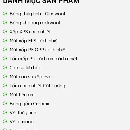
DANH MỤC SẢN PHẨM
Bông thủy tinh - Glaswool
Bông khoáng rockwool
Xốp XPS cách nhiệt
Mút xốp EPS cách nhiệt
Mút xốp PE OPP cách nhiệt
Tấm xốp PU cách âm cách nhiệt
Cao su lưu hóa
Mút cao su xốp eva
Tấm cách nhiệt Cát Tường
Mút tiêu âm
Bông gốm Ceramic
Vải thủy tinh
Vải amiang