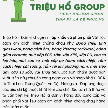
Triệu Hổ – Đơn vị chuyên
nhập khẩu và phân phối
Vật liệu
cách âm cách nhiệt chống cháy như
Bông thủy tinh
glasswool, bông cách âm, bông khoáng rockwool, bông
gốm ceramic, mút xốp EPS, tấm xốp XPS, xốp PU, cao su
lưu hóa, mút cao su, mút xốp pe foam cách nhiệt, tấm
cách nhiệt cát tường, tấm túi khí phương nam, mút tiêu
âm, cao su xốp, vải thủy tinh
..
.Các sản phẩm được sản
xuất trên dây chuyền công nghệ cao và nhập khẩu 100%
từ Thái Lan, Trung Quốc, Ấn Độ, Malaysia… Đáp ứng được
các tiêu chí kỹ thuật khắt khe của chủ đầu tư, nhà thầu và
tư vấn thết kế. Triệu Hổ là đơn vị hàng đầu cung cấp và
phân phối Vật liệu cách âm cách nhiệt chống cháy hàng
trên toàn quốc.