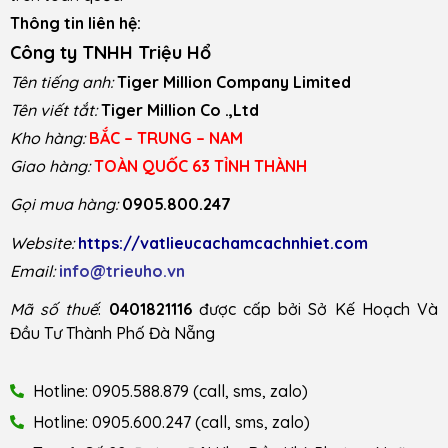
Thông tin liên hệ:
Công ty TNHH Triệu Hổ
Tên tiếng anh:
Tiger Million Company Limited
Tên viết tắt:
Tiger Million Co .,Ltd
Kho hàng:
BẮC – TRUNG – NAM
Giao hàng:
TOÀN QUỐC 63 TỈNH THÀNH
Gọi mua hàng:
0905.800.247
Website:
https://vatlieucachamcachnhiet.com
Email:
info@trieuho.vn
Mã số thuế
:
0401821116
được cấp bởi Sở Kế Hoạch Và
Đầu Tư Thành Phố Đà Nẵng
Hotline: 0905.588.879 (call, sms, zalo)
Hotline: 0905.600.247 (call, sms, zalo)