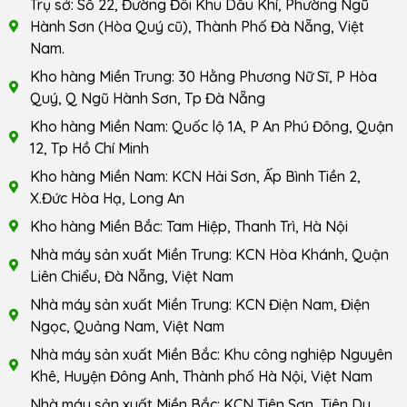
Trụ sở: Số 22, Đường Đôi Khu Dầu Khí, Phường Ngũ
Hành Sơn (Hòa Quý cũ), Thành Phố Đà Nẵng, Việt
Nam.
Kho hàng Miền Trung: 30 Hằng Phương Nữ Sĩ, P Hòa
Quý, Q Ngũ Hành Sơn, Tp Đà Nẵng
Kho hàng Miền Nam: Quốc lộ 1A, P An Phú Đông, Quận
12, Tp Hồ Chí Minh
Kho hàng Miền Nam: KCN Hải Sơn, Ấp Bình Tiền 2,
X.Đức Hòa Hạ, Long An
Kho hàng Miền Bắc: Tam Hiệp, Thanh Trì, Hà Nội
Nhà máy sản xuất Miền Trung: KCN Hòa Khánh, Quận
Liên Chiểu, Đà Nẵng, Việt Nam
Nhà máy sản xuất Miền Trung: KCN Điện Nam, Điện
Ngọc, Quảng Nam, Việt Nam
Nhà máy sản xuất Miền Bắc: Khu công nghiệp Nguyên
Khê, Huyện Đông Anh, Thành phố Hà Nội, Việt Nam
Nhà máy sản xuất Miền Bắc: KCN Tiên Sơn, Tiên Du,