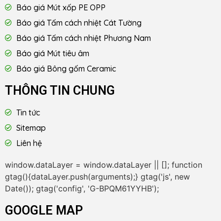
Báo giá Mút xốp PE OPP
Báo giá Tấm cách nhiệt Cát Tường
Báo giá Tấm cách nhiệt Phương Nam
Báo giá Mút tiêu âm
Báo giá Bông gốm Ceramic
THÔNG TIN CHUNG
Tin tức
Sitemap
Liên hệ
window.dataLayer = window.dataLayer || []; function
gtag(){dataLayer.push(arguments);} gtag('js', new
Date()); gtag('config', 'G-BPQM61YYHB');
GOOGLE MAP